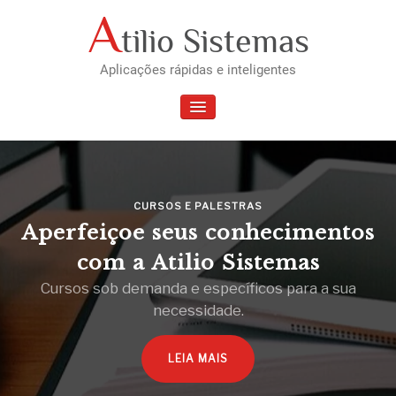
Skip
A
tilio Sistemas
to
content
Aplicações rápidas e inteligentes
TOGGLE NAVIGATION
CURSOS E PALESTRAS
Aperfeiçoe seus conhecimentos
com a Atilio Sistemas
Cursos sob demanda e específicos para a sua
necessidade.
LEIA MAIS