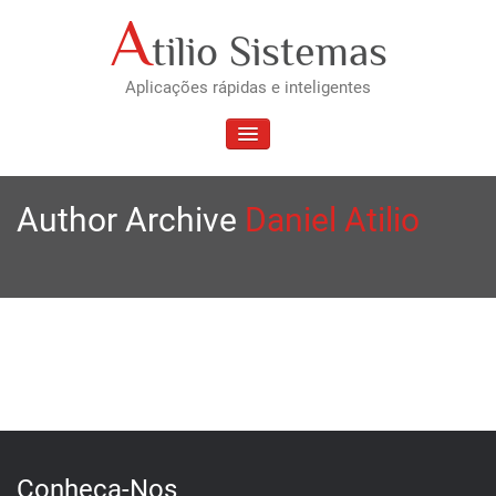
Skip
A
tilio Sistemas
to
content
Aplicações rápidas e inteligentes
TOGGLE NAVIGATION
Author Archive
Daniel Atilio
Conheça-Nos