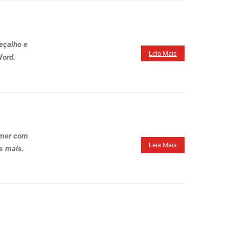
eçalho e
Leia Mais
ord.
amer com
Leia Mais
s mais.