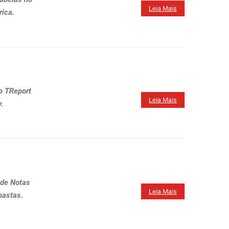
Leia Mais
ica.
o TReport
Leia Mais
.
 de Notas
Leia Mais
pastas.