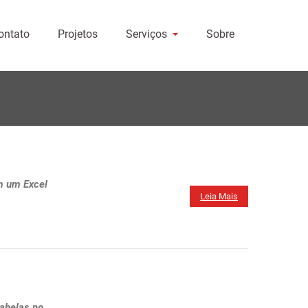
ontato
Projetos
Serviços
Sobre
m um Excel
Leia Mais
.
tabelas no